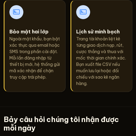
Bảo mật hai lớp
Lịch sử minh bạch
Ngoài mật khẩu, bạn bật
Trang tài khoản liệt kê
xác thực qua email hoặc
từng giao dịch nạp, rút,
SMS trong phần cài đặt.
cược thắng và thua với
Mỗi lần đăng nhập từ
mốc thời gian chính xác.
thiết bị mới, hệ thống gửi
Bạn xuất file CSV nếu
mã xác nhận để chặn
muốn lưu lại hoặc đối
truy cập trái phép.
chiếu với sao kê ngân
hàng.
Bảy câu hỏi chúng tôi nhận được
mỗi ngày