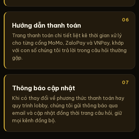
06
Hướng dẫn thanh toán
Trang thanh toán chi tiết liệt kê thời gian xử lý
cho từng cổng MoMo, ZaloPay và VNPay, khớp
với con số chúng tôi trả lời trong câu hỏi thường
gặp.
07
Thông báo cập nhật
Khi có thay đổi về phương thức thanh toán hay
quy trình lobby, chúng tôi gửi thông báo qua
email và cập nhật đồng thời trang câu hỏi, giữ
mọi kênh đồng bộ.