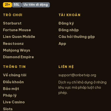
21+
SSL
Ưu tiên di động
TRÒ CHƠI
TÀI KHOẢN
Starburst
Đăng ký
Fortune Mouse
Đăng nhập
Lien Quan Mobile
Câu hỏi thường gặp
Reactoonz
App
Mahjong Ways
Diamond Empire
THÔNG TIN
LIÊN HỆ
Về chúng tôi
support@onbetvip.org
Điều khoản
Dịch vụ chỉ khả dụng ở những
khu vực mà pháp luật cho
Bảo mật
phép.
Pháp lý
Live Casino
Slots