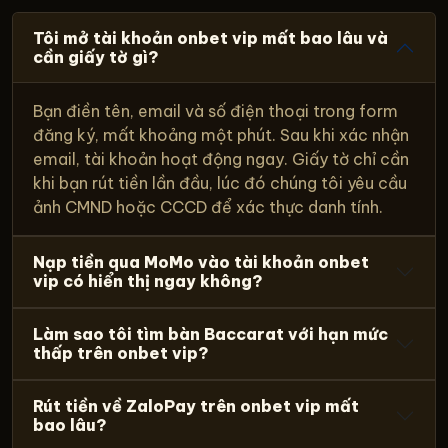
Tôi mở tài khoản onbet vip mất bao lâu và
cần giấy tờ gì?
Bạn điền tên, email và số điện thoại trong form
đăng ký, mất khoảng một phút. Sau khi xác nhận
email, tài khoản hoạt động ngay. Giấy tờ chỉ cần
khi bạn rút tiền lần đầu, lúc đó chúng tôi yêu cầu
ảnh CMND hoặc CCCD để xác thực danh tính.
Nạp tiền qua MoMo vào tài khoản onbet
vip có hiển thị ngay không?
Làm sao tôi tìm bàn Baccarat với hạn mức
thấp trên onbet vip?
Rút tiền về ZaloPay trên onbet vip mất
bao lâu?