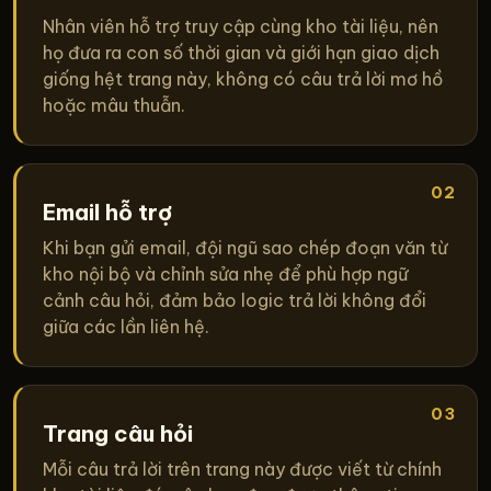
Nhân viên hỗ trợ truy cập cùng kho tài liệu, nên
họ đưa ra con số thời gian và giới hạn giao dịch
giống hệt trang này, không có câu trả lời mơ hồ
hoặc mâu thuẫn.
02
Email hỗ trợ
Khi bạn gửi email, đội ngũ sao chép đoạn văn từ
kho nội bộ và chỉnh sửa nhẹ để phù hợp ngữ
cảnh câu hỏi, đảm bảo logic trả lời không đổi
giữa các lần liên hệ.
03
Trang câu hỏi
Mỗi câu trả lời trên trang này được viết từ chính