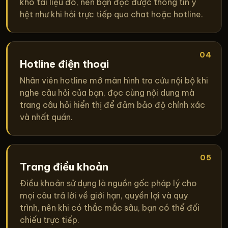
kho tài liệu đó, nên bạn đọc được thông tin y
hệt như khi hỏi trực tiếp qua chat hoặc hotline.
04
Hotline điện thoại
Nhân viên hotline mở màn hình tra cứu nội bộ khi
nghe câu hỏi của bạn, đọc cùng nội dung mà
trang câu hỏi hiển thị để đảm bảo độ chính xác
và nhất quán.
05
Trang điều khoản
Điều khoản sử dụng là nguồn gốc pháp lý cho
mọi câu trả lời về giới hạn, quyền lợi và quy
trình, nên khi có thắc mắc sâu, bạn có thể đối
chiếu trực tiếp.