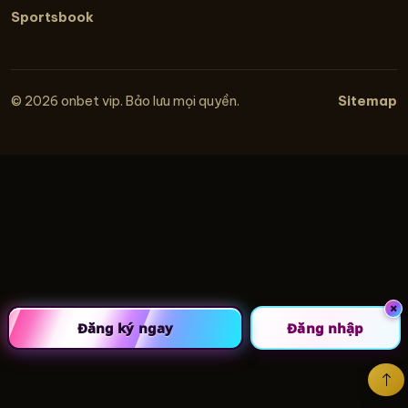
Sportsbook
Sitemap
© 2026 onbet vip. Bảo lưu mọi quyền.
×
Đăng ký ngay
Đăng nhập